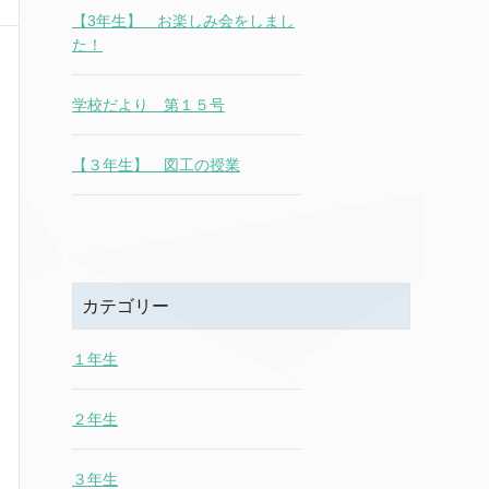
【3年生】 お楽しみ会をしまし
た！
学校だより 第１５号
【３年生】 図工の授業
カテゴリー
１年生
２年生
３年生