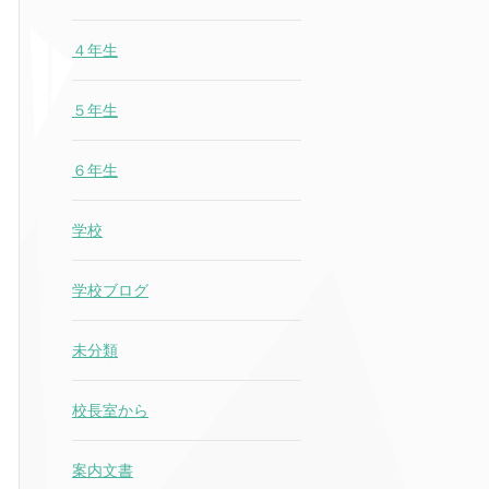
４年生
５年生
６年生
学校
学校ブログ
未分類
校長室から
案内文書