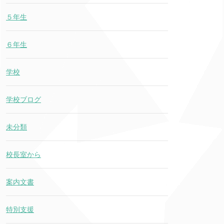
５年生
６年生
学校
学校ブログ
未分類
校長室から
案内文書
特別支援