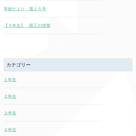
学校だより 第１５号
【３年生】 図工の授業
カテゴリー
１年生
２年生
３年生
４年生